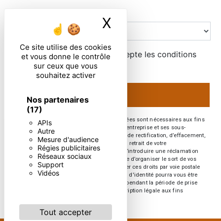
Combien font zero plus neuf
X
Masquer le ban
Ce site utilise des cookies
En cochant cette case, j'accepte les conditions
et vous donne le contrôle
particulières ci-dessous **
sur ceux que vous
souhaitez activer
ENVOYER
Nos partenaires
(17)
** Les données personnelles communiquées sont nécessaires aux fins
APIs
de vous contacter. Elles sont destinées à l'entreprise et ses sous-
Autre
traitants. Vous disposez de droits d’accès, de rectification, d’effacement,
Mesure d'audience
de portabilité, de limitation, d’opposition, de retrait de votre
Régies publicitaires
consentement à tout moment et du droit d’introduire une réclamation
Réseaux sociaux
auprès d’une autorité de contrôle, ainsi que d’organiser le sort de vos
Support
données post-mortem. Vous pouvez exercer ces droits par voie postale
Vidéos
ou par courrier électronique. Un justificatif d'identité pourra vous être
demandé. Nous conservons vos données pendant la période de prise
de contact puis pendant la durée de prescription légale aux fins
probatoires et de gestion des contentieux.
Tout accepter