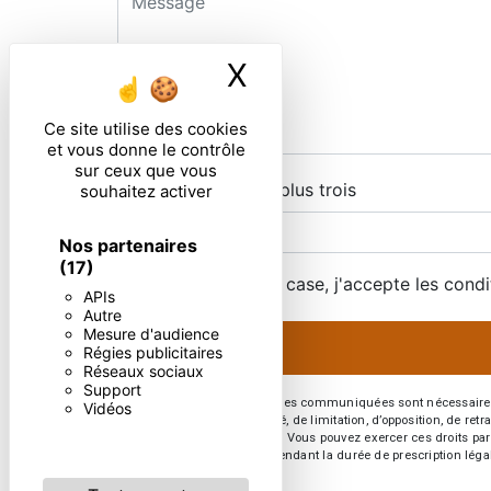
X
Masquer le ban
Ce site utilise des cookies
et vous donne le contrôle
sur ceux que vous
Combien font zero plus trois
souhaitez activer
Nos partenaires
(17)
En cochant cette case, j'accepte les condi
APIs
Autre
Mesure d'audience
Régies publicitaires
Réseaux sociaux
Support
** Les données personnelles communiquées sont nécessaires aux 
Vidéos
d’effacement, de portabilité, de limitation, d’opposition, de re
vos données post-mortem. Vous pouvez exercer ces droits par v
de prise de contact puis pendant la durée de prescription léga