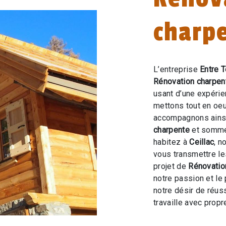
charpe
L’entreprise
Entre T
Rénovation charpen
usant d’une expérien
mettons tout en oeu
accompagnons ainsi
charpente
et sommes
habitez à
Ceillac
, n
vous transmettre l
projet de
Rénovatio
notre passion et le
notre désir de réuss
travaille avec propre