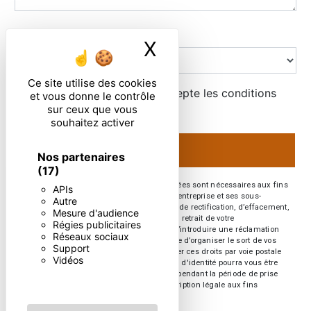
Combien font quatre plus un
X
Masquer le ban
Ce site utilise des cookies
En cochant cette case, j'accepte les conditions
et vous donne le contrôle
particulières ci-dessous **
sur ceux que vous
souhaitez activer
ENVOYER
Nos partenaires
(17)
** Les données personnelles communiquées sont nécessaires aux fins
APIs
de vous contacter. Elles sont destinées à l'entreprise et ses sous-
Autre
traitants. Vous disposez de droits d’accès, de rectification, d’effacement,
Mesure d'audience
de portabilité, de limitation, d’opposition, de retrait de votre
Régies publicitaires
consentement à tout moment et du droit d’introduire une réclamation
Réseaux sociaux
auprès d’une autorité de contrôle, ainsi que d’organiser le sort de vos
Support
données post-mortem. Vous pouvez exercer ces droits par voie postale
Vidéos
ou par courrier électronique. Un justificatif d'identité pourra vous être
demandé. Nous conservons vos données pendant la période de prise
de contact puis pendant la durée de prescription légale aux fins
probatoires et de gestion des contentieux.