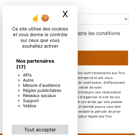
Combien font un plus six
X
Masquer le ban
Ce site utilise des cookies
En cochant cette case, j'accepte les conditions
et vous donne le contrôle
particulières ci-dessous **
sur ceux que vous
souhaitez activer
ENVOYER
Nos partenaires
(17)
** Les données personnelles communiquées sont nécessaires aux fins
APIs
de vous contacter. Elles sont destinées à l'entreprise et ses sous-
Autre
traitants. Vous disposez de droits d’accès, de rectification, d’effacement,
Mesure d'audience
de portabilité, de limitation, d’opposition, de retrait de votre
Régies publicitaires
consentement à tout moment et du droit d’introduire une réclamation
Réseaux sociaux
auprès d’une autorité de contrôle, ainsi que d’organiser le sort de vos
Support
données post-mortem. Vous pouvez exercer ces droits par voie postale
Vidéos
ou par courrier électronique. Un justificatif d'identité pourra vous être
demandé. Nous conservons vos données pendant la période de prise
de contact puis pendant la durée de prescription légale aux fins
probatoires et de gestion des contentieux.
Tout accepter