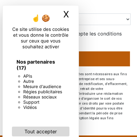
Combien font un plus six
X
Masquer le ban
Ce site utilise des cookies
En cochant cette case, j'accepte les conditions
et vous donne le contrôle
particulières ci-dessous **
sur ceux que vous
souhaitez activer
ENVOYER
Nos partenaires
(17)
** Les données personnelles communiquées sont nécessaires aux fins
APIs
de vous contacter. Elles sont destinées à l'entreprise et ses sous-
Autre
traitants. Vous disposez de droits d’accès, de rectification, d’effacement,
Mesure d'audience
de portabilité, de limitation, d’opposition, de retrait de votre
Régies publicitaires
consentement à tout moment et du droit d’introduire une réclamation
Réseaux sociaux
auprès d’une autorité de contrôle, ainsi que d’organiser le sort de vos
Support
données post-mortem. Vous pouvez exercer ces droits par voie postale
Vidéos
ou par courrier électronique. Un justificatif d'identité pourra vous être
demandé. Nous conservons vos données pendant la période de prise
de contact puis pendant la durée de prescription légale aux fins
probatoires et de gestion des contentieux.
Tout accepter