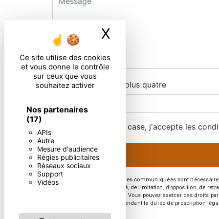
X
Masquer le ban
Ce site utilise des cookies
et vous donne le contrôle
sur ceux que vous
Combien font trois plus quatre
souhaitez activer
Nos partenaires
(17)
En cochant cette case, j'accepte les condi
APIs
Autre
Mesure d'audience
Régies publicitaires
Réseaux sociaux
Support
** Les données personnelles communiquées sont nécessaires aux 
Vidéos
d’effacement, de portabilité, de limitation, d’opposition, de re
vos données post-mortem. Vous pouvez exercer ces droits par v
de prise de contact puis pendant la durée de prescription léga