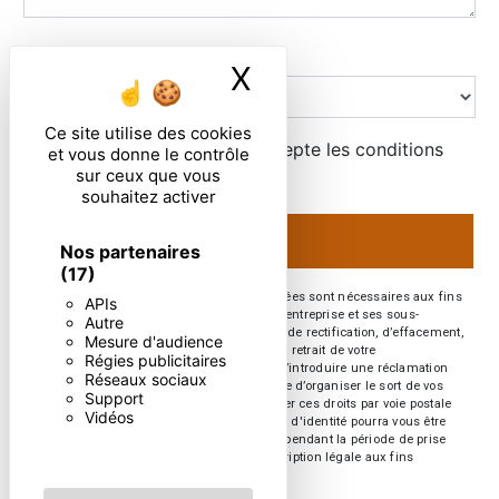
Combien font cinq plus un
X
Masquer le ban
Ce site utilise des cookies
En cochant cette case, j'accepte les conditions
et vous donne le contrôle
particulières ci-dessous **
sur ceux que vous
souhaitez activer
ENVOYER
Nos partenaires
(17)
** Les données personnelles communiquées sont nécessaires aux fins
APIs
de vous contacter. Elles sont destinées à l'entreprise et ses sous-
Autre
traitants. Vous disposez de droits d’accès, de rectification, d’effacement,
Mesure d'audience
de portabilité, de limitation, d’opposition, de retrait de votre
Régies publicitaires
consentement à tout moment et du droit d’introduire une réclamation
Réseaux sociaux
auprès d’une autorité de contrôle, ainsi que d’organiser le sort de vos
Support
données post-mortem. Vous pouvez exercer ces droits par voie postale
Vidéos
ou par courrier électronique. Un justificatif d'identité pourra vous être
demandé. Nous conservons vos données pendant la période de prise
de contact puis pendant la durée de prescription légale aux fins
probatoires et de gestion des contentieux.