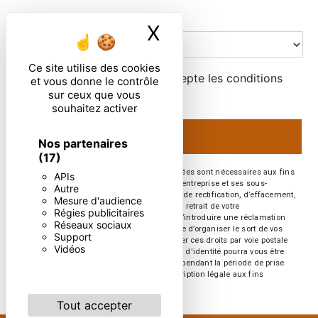
Combien font un plus neuf
X
Masquer le ban
Ce site utilise des cookies
En cochant cette case, j'accepte les conditions
et vous donne le contrôle
particulières ci-dessous **
sur ceux que vous
souhaitez activer
ENVOYER
Nos partenaires
(17)
** Les données personnelles communiquées sont nécessaires aux fins
APIs
de vous contacter. Elles sont destinées à l'entreprise et ses sous-
Autre
traitants. Vous disposez de droits d’accès, de rectification, d’effacement,
Mesure d'audience
de portabilité, de limitation, d’opposition, de retrait de votre
Régies publicitaires
consentement à tout moment et du droit d’introduire une réclamation
Réseaux sociaux
auprès d’une autorité de contrôle, ainsi que d’organiser le sort de vos
Support
données post-mortem. Vous pouvez exercer ces droits par voie postale
Vidéos
ou par courrier électronique. Un justificatif d'identité pourra vous être
demandé. Nous conservons vos données pendant la période de prise
de contact puis pendant la durée de prescription légale aux fins
probatoires et de gestion des contentieux.
Tout accepter