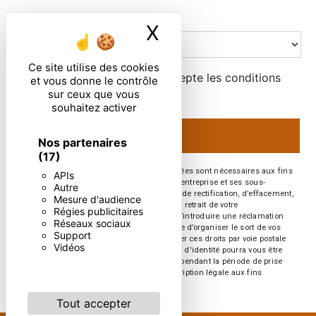
Combien font deux plus neuf
X
Masquer le ban
Ce site utilise des cookies
En cochant cette case, j'accepte les conditions
et vous donne le contrôle
particulières ci-dessous **
sur ceux que vous
souhaitez activer
ENVOYER
Nos partenaires
(17)
** Les données personnelles communiquées sont nécessaires aux fins
APIs
de vous contacter. Elles sont destinées à l'entreprise et ses sous-
Autre
traitants. Vous disposez de droits d’accès, de rectification, d’effacement,
Mesure d'audience
de portabilité, de limitation, d’opposition, de retrait de votre
Régies publicitaires
consentement à tout moment et du droit d’introduire une réclamation
Réseaux sociaux
auprès d’une autorité de contrôle, ainsi que d’organiser le sort de vos
Support
données post-mortem. Vous pouvez exercer ces droits par voie postale
Vidéos
ou par courrier électronique. Un justificatif d'identité pourra vous être
demandé. Nous conservons vos données pendant la période de prise
de contact puis pendant la durée de prescription légale aux fins
probatoires et de gestion des contentieux.
Tout accepter