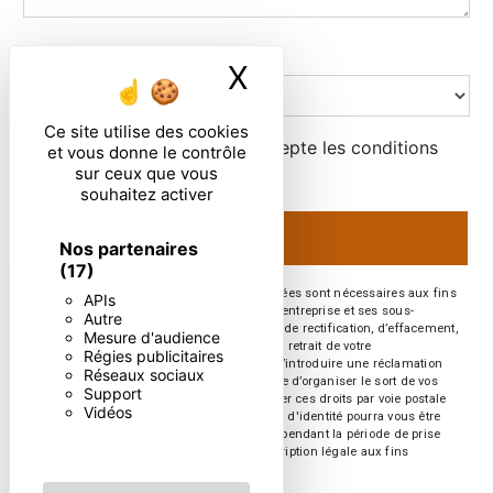
Combien font six plus zero
X
Masquer le ban
Ce site utilise des cookies
En cochant cette case, j'accepte les conditions
et vous donne le contrôle
particulières ci-dessous **
sur ceux que vous
souhaitez activer
ENVOYER
Nos partenaires
(17)
** Les données personnelles communiquées sont nécessaires aux fins
APIs
de vous contacter. Elles sont destinées à l'entreprise et ses sous-
Autre
traitants. Vous disposez de droits d’accès, de rectification, d’effacement,
Mesure d'audience
de portabilité, de limitation, d’opposition, de retrait de votre
Régies publicitaires
consentement à tout moment et du droit d’introduire une réclamation
Réseaux sociaux
auprès d’une autorité de contrôle, ainsi que d’organiser le sort de vos
Support
données post-mortem. Vous pouvez exercer ces droits par voie postale
Vidéos
ou par courrier électronique. Un justificatif d'identité pourra vous être
demandé. Nous conservons vos données pendant la période de prise
de contact puis pendant la durée de prescription légale aux fins
probatoires et de gestion des contentieux.