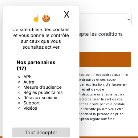
Combien font deux plus trois
X
Masquer le ban
Ce site utilise des cookies
En cochant cette case, j'accepte les conditions
et vous donne le contrôle
particulières ci-dessous **
sur ceux que vous
souhaitez activer
ENVOYER
Nos partenaires
(17)
** Les données personnelles communiquées sont nécessaires aux fins
APIs
de vous contacter. Elles sont destinées à l'entreprise et ses sous-
Autre
traitants. Vous disposez de droits d’accès, de rectification, d’effacement,
Mesure d'audience
de portabilité, de limitation, d’opposition, de retrait de votre
Régies publicitaires
consentement à tout moment et du droit d’introduire une réclamation
Réseaux sociaux
auprès d’une autorité de contrôle, ainsi que d’organiser le sort de vos
Support
données post-mortem. Vous pouvez exercer ces droits par voie postale
Vidéos
ou par courrier électronique. Un justificatif d'identité pourra vous être
demandé. Nous conservons vos données pendant la période de prise
de contact puis pendant la durée de prescription légale aux fins
probatoires et de gestion des contentieux.
Tout accepter