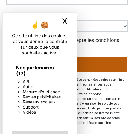
Combien font six plus six
X
Masquer le ban
Ce site utilise des cookies
En cochant cette case, j'accepte les conditions
et vous donne le contrôle
particulières ci-dessous **
sur ceux que vous
souhaitez activer
ENVOYER
Nos partenaires
(17)
** Les données personnelles communiquées sont nécessaires aux fins
APIs
de vous contacter. Elles sont destinées à l'entreprise et ses sous-
Autre
traitants. Vous disposez de droits d’accès, de rectification, d’effacement,
Mesure d'audience
de portabilité, de limitation, d’opposition, de retrait de votre
Régies publicitaires
consentement à tout moment et du droit d’introduire une réclamation
Réseaux sociaux
auprès d’une autorité de contrôle, ainsi que d’organiser le sort de vos
Support
données post-mortem. Vous pouvez exercer ces droits par voie postale
Vidéos
ou par courrier électronique. Un justificatif d'identité pourra vous être
demandé. Nous conservons vos données pendant la période de prise
de contact puis pendant la durée de prescription légale aux fins
probatoires et de gestion des contentieux.