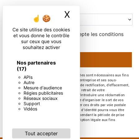
Combien font trois plus deux
X
Masquer le ban
Ce site utilise des cookies
En cochant cette case, j'accepte les conditions
et vous donne le contrôle
particulières ci-dessous **
sur ceux que vous
souhaitez activer
ENVOYER
Nos partenaires
(17)
** Les données personnelles communiquées sont nécessaires aux fins
APIs
de vous contacter. Elles sont destinées à l'entreprise et ses sous-
Autre
traitants. Vous disposez de droits d’accès, de rectification, d’effacement,
Mesure d'audience
de portabilité, de limitation, d’opposition, de retrait de votre
Régies publicitaires
consentement à tout moment et du droit d’introduire une réclamation
Réseaux sociaux
auprès d’une autorité de contrôle, ainsi que d’organiser le sort de vos
Support
données post-mortem. Vous pouvez exercer ces droits par voie postale
Vidéos
ou par courrier électronique. Un justificatif d'identité pourra vous être
demandé. Nous conservons vos données pendant la période de prise
de contact puis pendant la durée de prescription légale aux fins
probatoires et de gestion des contentieux.
Tout accepter