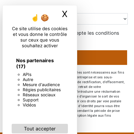
Combien font sept plus huit
X
Masquer le ban
Ce site utilise des cookies
En cochant cette case, j'accepte les conditions
et vous donne le contrôle
particulières ci-dessous **
sur ceux que vous
souhaitez activer
ENVOYER
Nos partenaires
(17)
** Les données personnelles communiquées sont nécessaires aux fins
APIs
de vous contacter. Elles sont destinées à l'entreprise et ses sous-
Autre
traitants. Vous disposez de droits d’accès, de rectification, d’effacement,
Mesure d'audience
de portabilité, de limitation, d’opposition, de retrait de votre
Régies publicitaires
consentement à tout moment et du droit d’introduire une réclamation
Réseaux sociaux
auprès d’une autorité de contrôle, ainsi que d’organiser le sort de vos
Support
données post-mortem. Vous pouvez exercer ces droits par voie postale
Vidéos
ou par courrier électronique. Un justificatif d'identité pourra vous être
demandé. Nous conservons vos données pendant la période de prise
de contact puis pendant la durée de prescription légale aux fins
probatoires et de gestion des contentieux.
Tout accepter